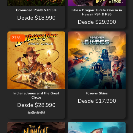
u
u
l
l
Grounded PS4® & PS5®
Like a Dragon: Pirate Yakuza in
Hawaii PS4 & PS5
a
a
P
Desde $18.990
P
Desde $29.990
r
r
r
r
e
e
27% -
c
c
i
i
o
o
r
r
e
e
g
g
u
u
l
l
Indiana Jones and the Great
Forever Skies
a
Circle
a
P
Desde $17.990
r
Desde $28.990
r
r
P
P
$39.990
e
r
r
c
e
e
i
c
c