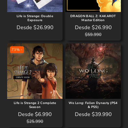
u
f
u
l
e
l
a
Life is Strange: Double
DRAGON BALL Z: KAKAROT
r
a
Exposure
Master Edition
r
t
r
P
Desde $26.990
Desde $26.990
P
P
a
r
$59.990
r
r
e
e
e
c
73% -
c
c
i
i
i
o
o
o
r
e
r
e
n
e
g
o
g
u
f
u
l
e
l
a
Life is Strange 2 Complete
Wo Long: Fallen Dynasty (PS4
r
a
Season
& PS5)
r
t
r
Desde $6.990
P
Desde $39.990
P
P
a
r
$25.990
r
r