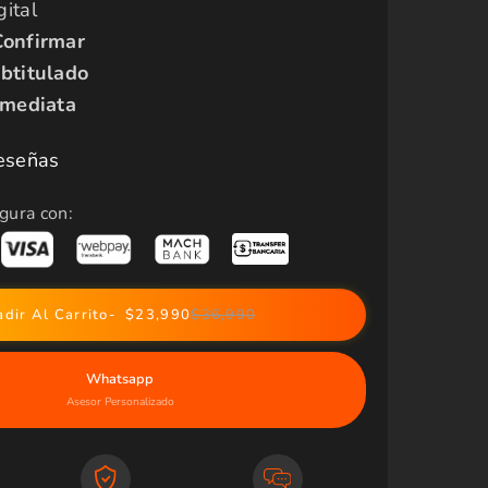
ital
Confirmar
btitulado
nmediata
eseñas
gura con:
dir Al Carrito
$23,990
$36,990
Whatsapp
Asesor Personalizado