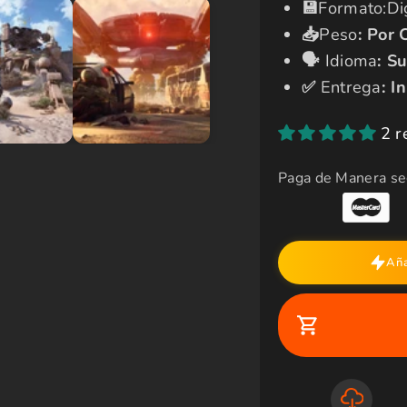
t
r
​💾​
Formato:Dig
a
📥
Peso
:
Por 
🗣️​
Idioma
:
Su
✅​
Entrega
: I
2 r
Paga de Manera se
Aña