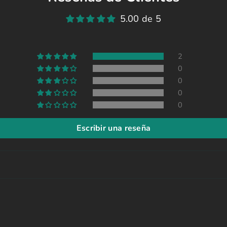
5.00 de 5
2
0
0
0
0
Escribir una reseña