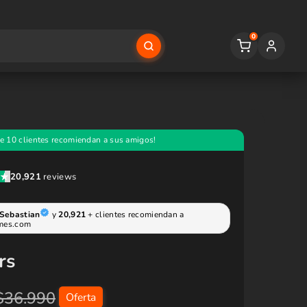
0
rs
$36.990
Oferta