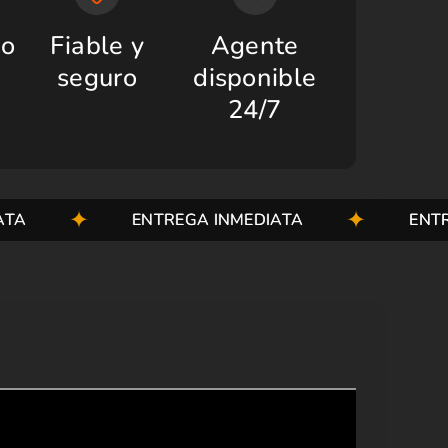
do
Fiable y
Agente
seguro
disponible
24/7
ENTREGA INMEDIATA
ENTREGA IN