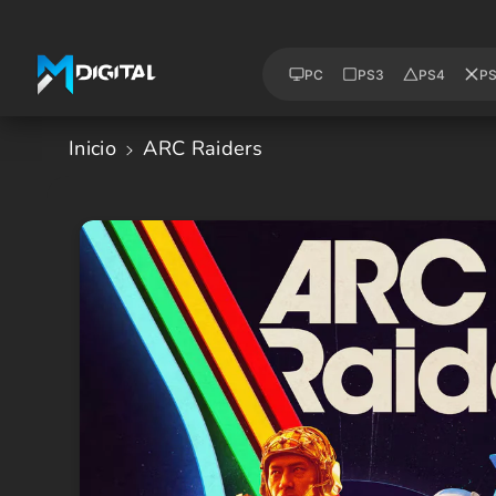
Saltar Al
Contenido
PC
PS3
PS4
P
Inicio
ARC Raiders
Saltar A
La
Informació
N Del
Producto