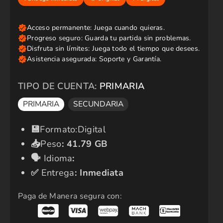
i
o
r
e
g
u
l
a
r
TIPO DE CUENTA:
PRIMARIA
PRIMARIA
SECUNDARIA
​💾​
Formato:Digital
📥
Peso
:
41.79 GB
🗣️​
Idioma
:
✅​
Entrega
: Inmediata
Paga de Manera segura con: