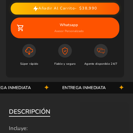
Añadir Al Carrito
$38,990
Whatsapp
Asesor Personalizado
Súper rápido
Fiable y seguro
Agente disponible 24/7
 INMEDIATA
ENTREGA INMEDIATA
DESCRIPCIÓN
Incluye: