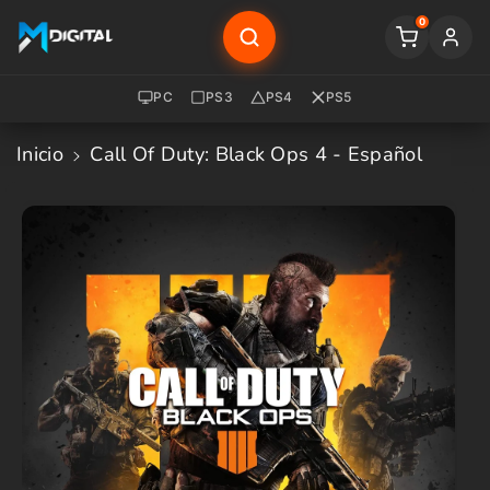
Saltar Al
0
Contenido
PC
PS3
PS4
PS5
Inicio
Call Of Duty: Black Ops 4 - Español
Saltar A
La
Informació
N Del
Producto