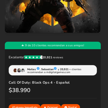
Call Of Duty: Black Ops 4 - Español
$38.990
P
r
e
c