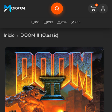
Saltar Al
0
Contenido
PC
PS3
PS4
PS5
Inicio
DOOM II (Classic)
Saltar A
La
Informació
N Del
Producto