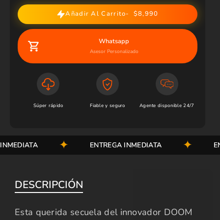
Añadir Al Carrito
$8,990
Whatsapp
Asesor Personalizado
Súper rápido
Fiable y seguro
Agente disponible 24/7
MEDIATA
ENTREGA INMEDIATA
ENT
DESCRIPCIÓN
Esta querida secuela del innovador DOOM