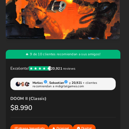
DOOM II (Classic)
$8.990
P
r
e
c