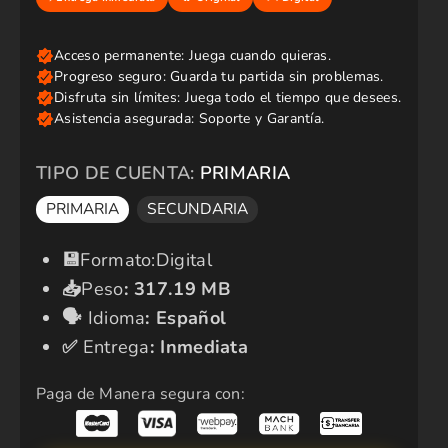
i
o
r
e
g
u
l
a
r
TIPO DE CUENTA:
PRIMARIA
PRIMARIA
SECUNDARIA
​💾​
Formato:Digital
📥
Peso
:
317.19 MB
🗣️​
Idioma
:
Español
✅​
Entrega
: Inmediata
Paga de Manera segura con: