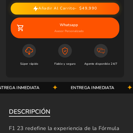
Añadir Al Carrito
$49,990
Whatsapp
Asesor Personalizado
Súper rápido
Fiable y seguro
Agente disponible 24/7
EGA INMEDIATA
ENTREGA INMEDIATA
DESCRIPCIÓN
F1 23 redefine la experiencia de la Fórmula