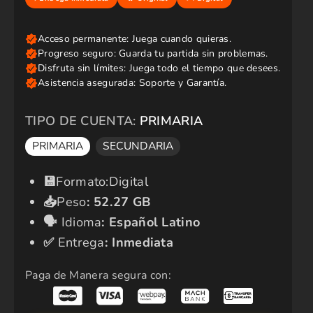
i
o
r
e
g
u
l
a
r
TIPO DE CUENTA:
PRIMARIA
PRIMARIA
SECUNDARIA
​💾​
Formato:Digital
📥
Peso
:
52.27 GB
🗣️​
Idioma
:
Español Latino
✅​
Entrega
: Inmediata
Paga de Manera segura con: