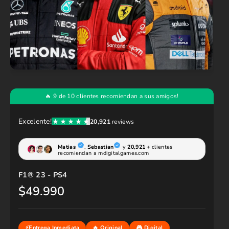
F1® 23 - PS4
$49.990
P
r
e
c