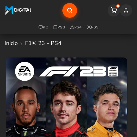
Saltar Al
0
Contenido
PC
PS3
PS4
PS5
Inicio
F1® 23 - PS4
Saltar A
La
Informació
N Del
Producto