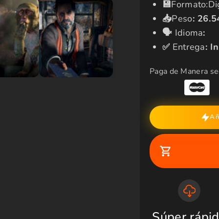
t
r
​💾​
Formato:Dig
a
📥
Peso
:
26.5
🗣️​
Idioma
:
✅​
Entrega
: I
Paga de Manera se
Añ
Súper rápi