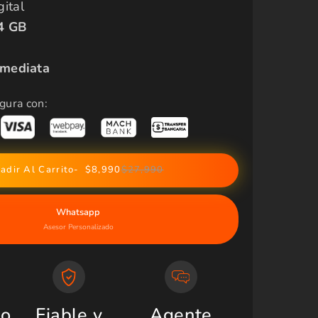
ital
4 GB
nmediata
gura con:
adir Al Carrito
$8,990
$27,990
Whatsapp
Asesor Personalizado
do
Fiable y
Agente