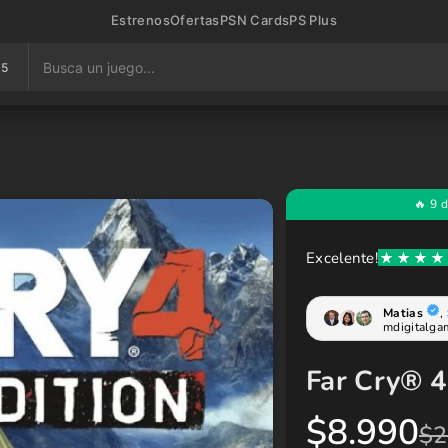
Estrenos
Ofertas
PSN Cards
PS Plus
S5
Far Cry® 4
P
P
$8.990
$2