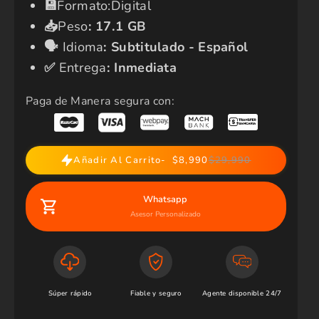
​💾​
Formato:Digital
📥
Peso
:
17.1 GB
🗣️​
Idioma
:
Subtitulado - Español
✅​
Entrega
: Inmediata
Paga de Manera segura con:
Añadir Al Carrito
$8,990
$29,990
Whatsapp
Asesor Personalizado
Súper rápido
Fiable y seguro
Agente disponible 24/7