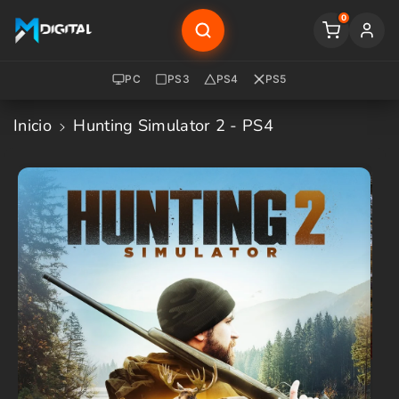
Saltar Al
0
Contenido
PC
PS3
PS4
PS5
Inicio
Hunting Simulator 2 - PS4
Saltar A
La
Informació
N Del
Producto