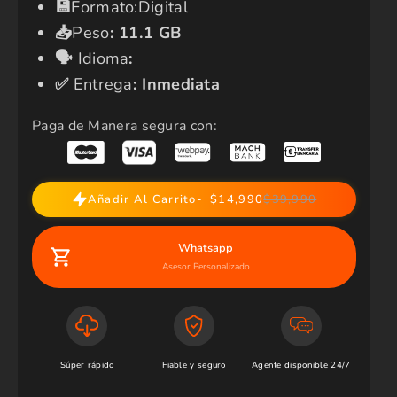
​💾​
Formato:Digital
📥
Peso
:
11.1 GB
🗣️​
Idioma
:
✅​
Entrega
: Inmediata
Paga de Manera segura con:
Añadir Al Carrito
$14,990
$39,990
Whatsapp
Asesor Personalizado
Súper rápido
Fiable y seguro
Agente disponible 24/7