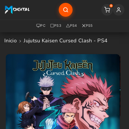
Saltar Al
0
Contenido
PC
PS3
PS4
PS5
Inicio
Jujutsu Kaisen Cursed Clash - PS4
Saltar A
La
Informació
N Del
Producto