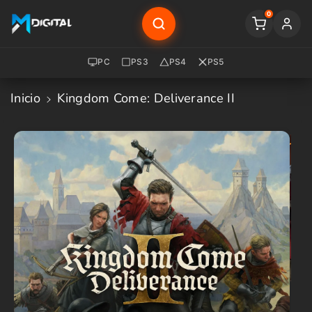
Saltar Al
0
Contenido
PC
PS3
PS4
PS5
Inicio
Kingdom Come: Deliverance II
Saltar A
La
Informació
N Del
Producto