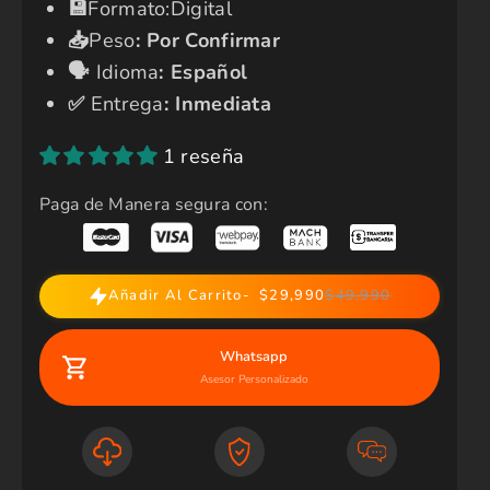
​💾​
Formato:Digital
📥
Peso
:
Por Confirmar
🗣️​
Idioma
:
Español
✅​
Entrega
: Inmediata
1 reseña
Paga de Manera segura con:
Añadir Al Carrito
$29,990
$49,990
Whatsapp
Asesor Personalizado