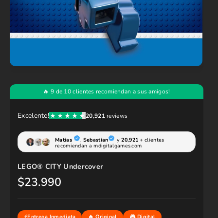
LEGO® CITY Undercover
$23.990
P
r
e
c