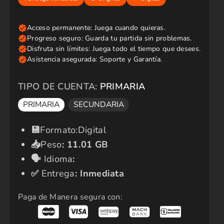
i
o
r
e
g
u
l
a
r
TIPO DE CUENTA:
PRIMARIA
PRIMARIA
SECUNDARIA
​💾​
Formato:Digital
📥
Peso
:
11.01 GB
🗣️​
Idioma
:
✅​
Entrega
: Inmediata
Paga de Manera segura con: