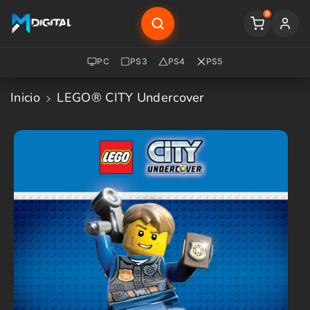
Saltar Al
0
Contenido
PC
PS3
PS4
PS5
Inicio
LEGO® CITY Undercover
Saltar A
La
Informació
N Del
Producto