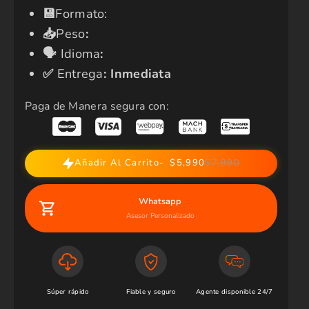
​💾​
Formato:
📥
Peso
:
🗣️​
Idioma
:
✅​
Entrega
: Inmediata
Paga de Manera segura con:
Añadir Al Carrito
$5,990
$7,990
Whatsapp
Asesor Personalizado
Súper rápido
Fiable y seguro
Agente disponible 24/7