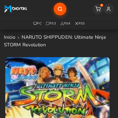
Saltar Al
0
Contenido
PC
PS3
PS4
PS5
Inicio
NARUTO SHIPPUDEN: Ultimate Ninja
STORM Revolution
Saltar A
La
Informació
N Del
Producto