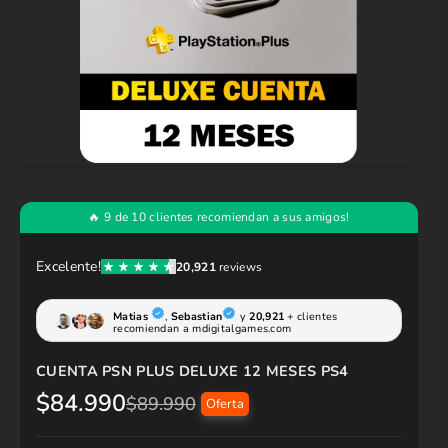
CUENTA PSN PLUS DELUXE 12 MESES PS4
$84.990
P
P
$89.990
Oferta
r
r
e
e