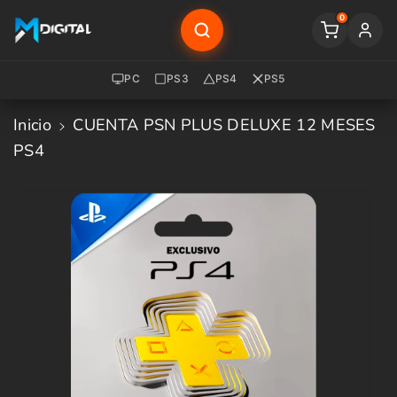
Saltar Al
0
Contenido
PC
PS3
PS4
PS5
Inicio
CUENTA PSN PLUS DELUXE 12 MESES
PS4
Saltar A
La
Informació
N Del
Producto