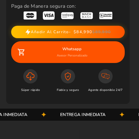
Paga de Manera segura con:
Añadir Al Carrito
$84,990
$89,990
Whatsapp
Asesor Personalizado
Súper rápido
Fiable y seguro
Agente disponible 24/7
INMEDIATA
ENTREGA INMEDIATA
EN