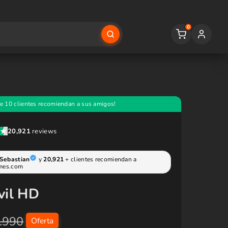
0
vil HD
.990
Oferta