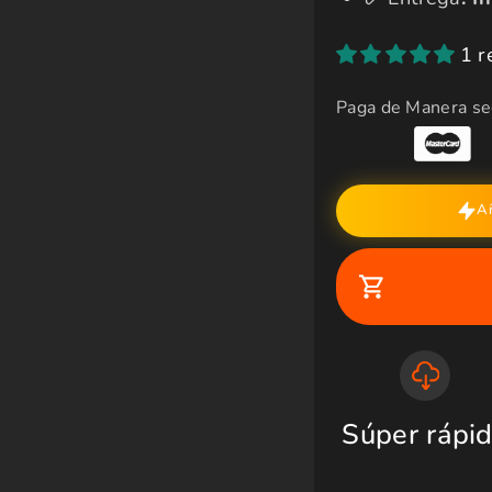
t
r
a
1 r
Paga de Manera se
A
Súper rápi