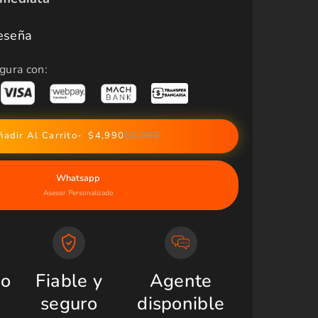
eseña
gura con:
ñadir Al Carrito
$4,990
$6,990
Whatsapp
Asesor Personalizado
do
Fiable y
Agente
seguro
disponible