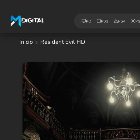
Saltar Al
Contenido
PC
PS3
PS4
P
Inicio
Resident Evil HD
Saltar A
La
Informació
N Del
Producto