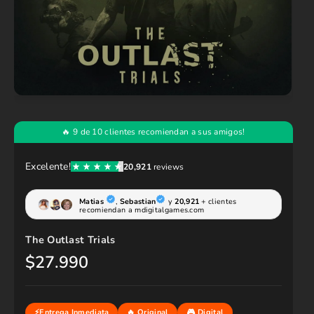
The Outlast Trials
$27.990
P
r
e
c