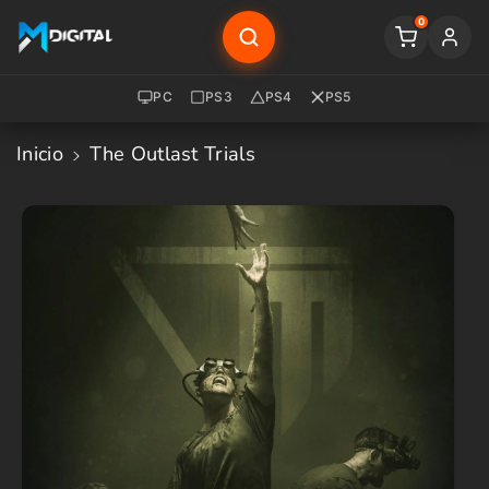
Saltar Al
0
Contenido
PC
PS3
PS4
PS5
Inicio
The Outlast Trials
Saltar A
La
Informació
N Del
Producto