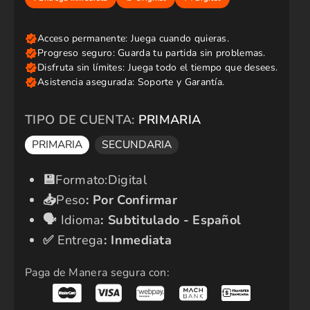
i
o
r
e
g
u
l
a
r
TIPO DE CUENTA:
PRIMARIA
PRIMARIA
SECUNDARIA
​💾​
Formato:Digital
📥
Peso
:
Por Confirmar
🗣️​
Idioma
:
Subtitulado - Español
✅​
Entrega
: Inmediata
Paga de Manera segura con: