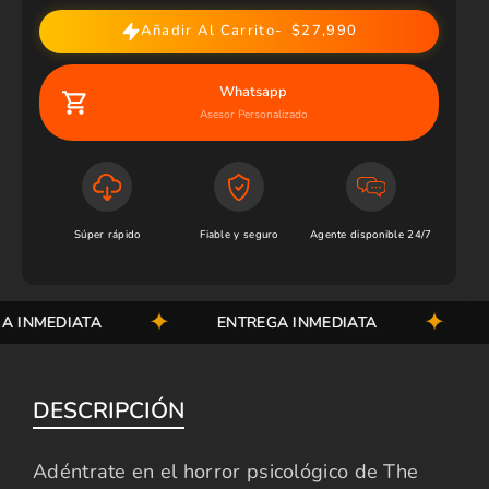
Añadir Al Carrito
$27,990
Whatsapp
Asesor Personalizado
Súper rápido
Fiable y seguro
Agente disponible 24/7
INMEDIATA
ENTREGA INMEDIATA
E
DESCRIPCIÓN
Adéntrate en el horror psicológico de The